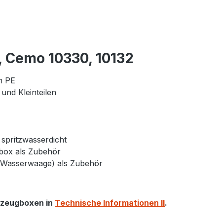
, Cemo 10330, 10132
m PE
nd Kleinteilen
 spritzwasserdicht
box als Zubehör
. Wasserwaage) als Zubehör
kzeugboxen in
Technische Informationen II
.