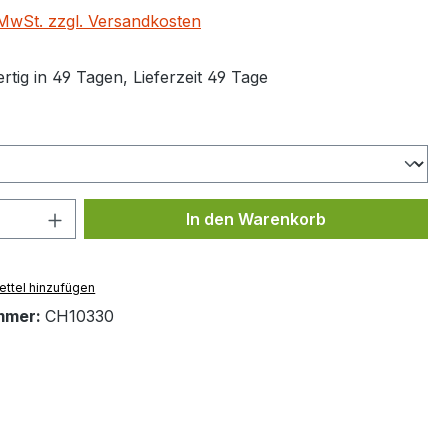
. MwSt. zzgl. Versandkosten
tig in 49 Tagen, Lieferzeit 49 Tage
wählen
 Anzahl: Gib den gewünschten Wert ein 
In den Warenkorb
ttel hinzufügen
mmer:
CH10330