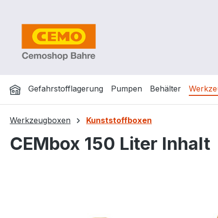
m Hauptinhalt springen
Zur Suche springen
Zur Hauptnavigation springen
Gefahrstofflagerung
Pumpen
Behälter
Werkze
Werkzeugboxen
Kunststoffboxen
CEMbox 150 Liter Inhalt
Bildergalerie überspringen