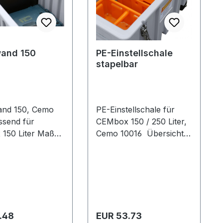
and 150
PE-Einstellschale
stapelbar
nd 150, Cemo
PE-Einstellschale für
CEMbox 150 / 250 Liter,
150 Liter Maße
Cemo 10016 Übersicht
 cm ermöglicht
und Ordnung spart Zeit.
iduelle
Einstellschalen
ung der CEMbox
ermöglichen eine
individuelle Einteilung für
jeden Einsatz.
er Preis:
Regulärer Preis:
.48
EUR 53.73