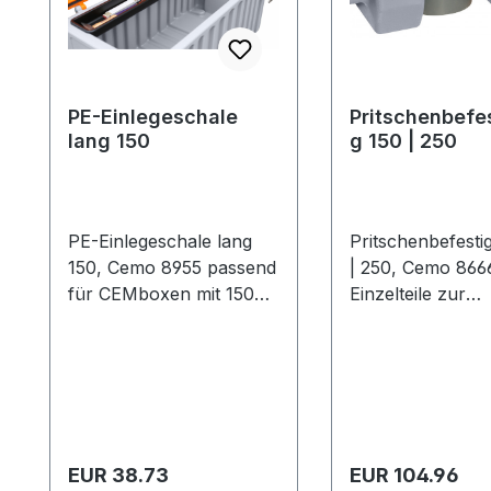
PE-Einlegeschale
Pritschenbefe
lang 150
g 150 | 250
PE-Einlegeschale lang
Pritschenbefesti
150, Cemo 8955 passend
| 250, Cemo 866
für CEMboxen mit 150
Einzelteile zur
Liter Inhalt, Maße (l x b x
Befestigung der
h) 73 x 15 x 6 cm
auf der
Fahrzeugpritsch
Regulärer Preis:
Regulärer Preis:
EUR 38.73
EUR 104.96