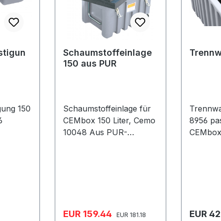
stigun
Schaumstoffeinlage
Trennw
150 aus PUR
gung 150
Schaumstoffeinlage für
Trennwa
6
CEMbox 150 Liter, Cemo
8956 passend für
10048 Aus PUR-
CEMbox 
 CEMbox
Würfelschaum Optimale
54 x 37
Passform und optimaler
die indiv
e
Schutz für empfindliches
Ausrüst
Werkzeug Würfelgröße
22 x 22 x 50 mm
Verkaufspreis:
Regulär
EUR 159.44
EUR 42
Regulärer Preis:
EUR 181.18