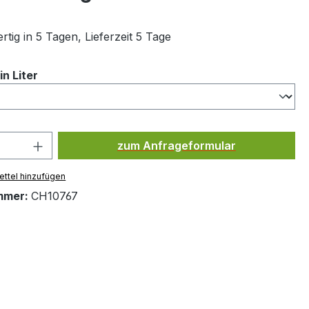
tig in 5 Tagen, Lieferzeit 5 Tage
auswählen
n Liter
Produkt Anzahl: Gib den gewünsc
zum Anfrageformular
ttel hinzufügen
mmer:
CH10767