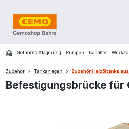
m Hauptinhalt springen
Zur Suche springen
Zur Hauptnavigation springen
Gefahrstofflagerung
Pumpen
Behälter
Werkze
Zubehör
Tankanlagen
Zubehör Heizöltanks au
Befestigungsbrücke für
Bildergalerie überspringen