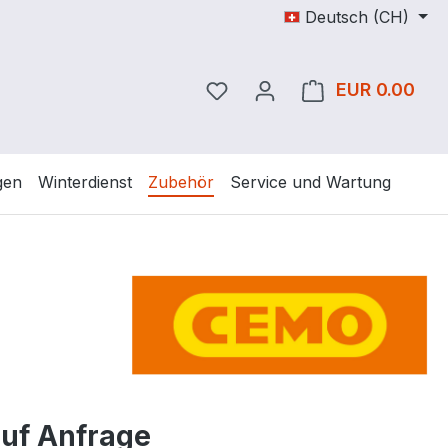
Deutsch (CH)
Du hast 0 Produkte auf dem
EUR 0.00
Ware
gen
Winterdienst
Zubehör
Service und Wartung
auf Anfrage