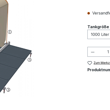
Versandfer
Tankgröße i
Zum Merkze
Produktnu