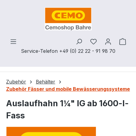
Zum Hauptinhalt springen
Du hast 0 Produ
Ware
Service-Telefon +49 (0) 22 22 - 91 98 70
Zubehör
Behälter
Zubehör Fässer und mobile Bewässerungssysteme
Auslaufhahn 1¼" IG ab 1600-l-
Fass