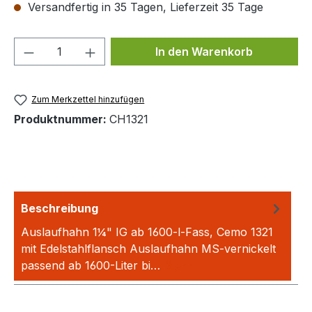
Versandfertig in 35 Tagen, Lieferzeit 35 Tage
Produkt Anzahl: Gib den gewünschten We
In den Warenkorb
Zum Merkzettel hinzufügen
Produktnummer:
CH1321
Beschreibung
Auslaufhahn 1¼" IG ab 1600-l-Fass, Cemo 1321
mit Edelstahlflansch Auslaufhahn MS-vernickelt
passend ab 1600-Liter bi…
Mehr