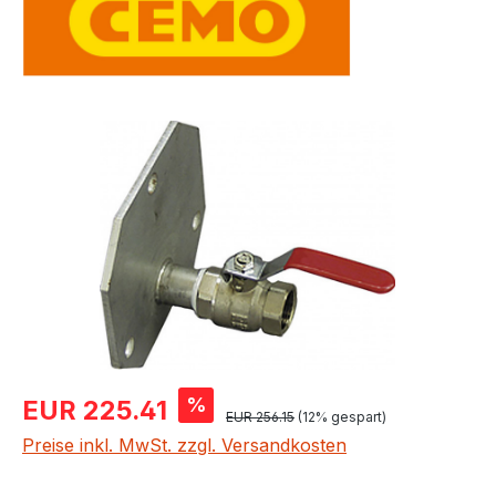
Bildergalerie überspringen
Verkaufspreis:
%
EUR 225.41
Regulärer Preis:
EUR 256.15
(12% gespart)
Preise inkl. MwSt. zzgl. Versandkosten