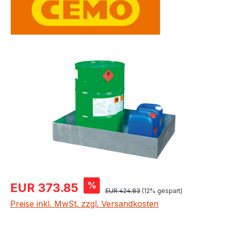
Bildergalerie überspringen
Verkaufspreis:
%
EUR 373.85
Regulärer Preis:
EUR 424.83
(12% gespart)
Preise inkl. MwSt. zzgl. Versandkosten