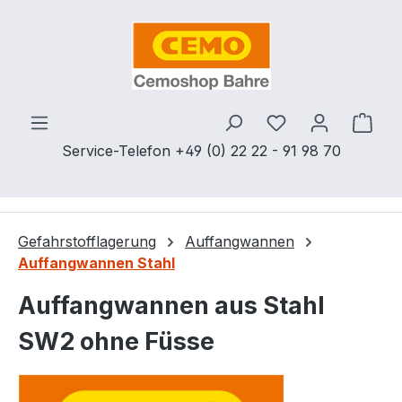
Zum Hauptinhalt springen
Du hast 0 Produ
Ware
Service-Telefon +49 (0) 22 22 - 91 98 70
Gefahrstofflagerung
Auffangwannen
Auffangwannen Stahl
Auffangwannen aus Stahl
SW2 ohne Füsse