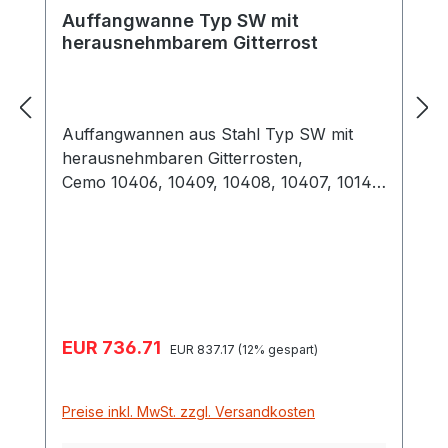
Auffangwanne Typ SW mit
herausnehmbarem Gitterrost
Auffangwannen aus Stahl Typ SW mit
herausnehmbaren Gitterrosten,
Cemo 10406, 10409, 10408, 10407, 10141,
10140 bieten Sicherheit bei der Lagerung
von wassergefährdenden sowie
entzündbaren Stoffen. Diese Wannen sind
mitverzinkten, herausnehmbaren
Gitterrosten ausgestattet(alternativ:
Stahlwannen ohne Gitterrost)
Verkaufspreis:
EUR 736.71
Regulärer Preis:
Unterschiedliche Varianten bieten für jede
EUR 837.17
(12% gespart)
Anwendung die richtige Lösung Mit
Baumusterprüfung Auffangwannen mit
Preise inkl. MwSt. zzgl. Versandkosten
100 mm Bodenfreiheit für allseitige
Unterfahrbarkeit * Besondere