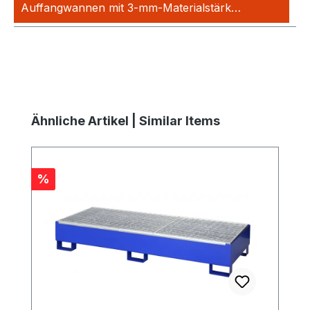
Auffangwannen mit 3-mm-Materialstärk…
Mehr
Produktgalerie überspringen
Ähnliche Artikel | Similar Items
Rabatt
%