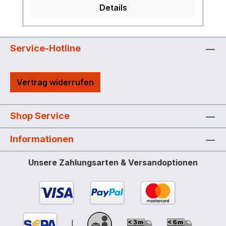
Details
Anforderungen an den Lagerraum sind zu
beachten. (Brandschutz, Ex-Schutz)
Service-Hotline
Vertrag widerrufen
Shop Service
Informationen
Unsere Zahlungsarten & Versandoptionen
|