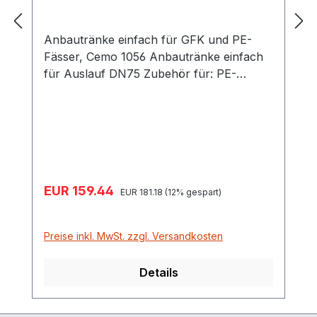
Anbautränke einfach für GFK und PE-
Fässer, Cemo 1056 Anbautränke einfach
für Auslauf DN75 Zubehör für: PE-
Weidefass 600 und 1000 Liter GFK-
Weidefass von 600 bis 1500 Liter Der
Flansch hat eine eckige Ausführung, ist
aber für den gängigen 3-Lochflansch
passend. Zur Montage am Fass benötigen
Sie bei PE-Fässern den Montagesatz
Verkaufspreis:
EUR 159.44
Regulärer Preis:
CH8445. Gleich mitbestellen.
EUR 181.18
(12% gespart)
Preise inkl. MwSt. zzgl. Versandkosten
Details