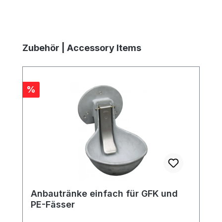
Produktgalerie überspringen
Zubehör | Accessory Items
Rabatt
%
Anbautränke einfach für GFK und
PE-Fässer