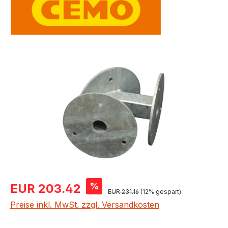
Bildergalerie überspringen
Verkaufspreis:
%
EUR 203.42
Regulärer Preis:
EUR 231.16
(12% gespart)
Preise inkl. MwSt. zzgl. Versandkosten