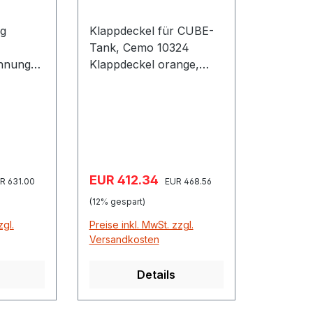
ng
Klappdeckel für CUBE-
Tank, Cemo 10324
nnung
Klappdeckel orange,
10703
komplett mit
Gasdruckfeder und
er
Montagezubehör
250 mm)
passend für
ng R 1"
nachträgliche
Anbringung an CUBE-
Verkaufspreis:
EUR 412.34
gulärer Preis:
Regulärer Preis:
) mit
Tankanlagen 1000, 1500
R 631.00
EUR 468.56
d
und 2500 Liter
(12% gespart)
zgl.
Preise inkl. MwSt. zzgl.
twendig
Versandkosten
t festem
Details