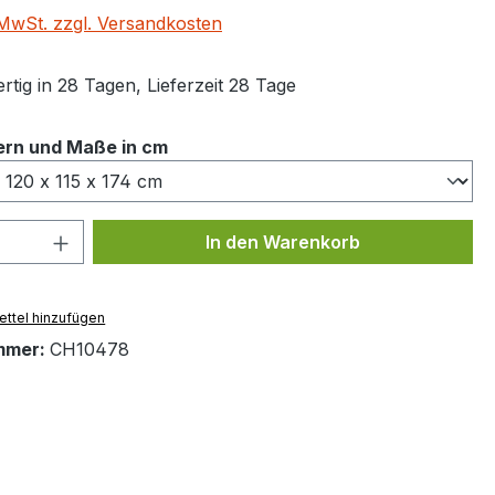
. MwSt. zzgl. Versandkosten
tig in 28 Tagen, Lieferzeit 28 Tage
auswählen
itern und Maße in cm
 Anzahl: Gib den gewünschten Wert ein 
In den Warenkorb
ttel hinzufügen
mmer:
CH10478