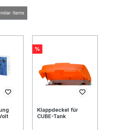
milar Items
Rabatt
%
rung
Klappdeckel für
Volt
CUBE-Tank