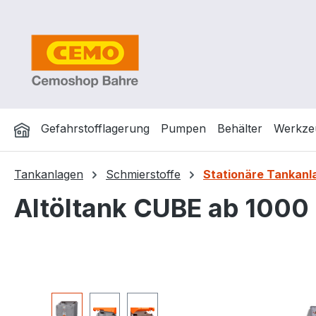
m Hauptinhalt springen
Zur Suche springen
Zur Hauptnavigation springen
Gefahrstofflagerung
Pumpen
Behälter
Werkze
Tankanlagen
Schmierstoffe
Stationäre Tankanl
Altöltank CUBE ab 1000 
Bildergalerie überspringen