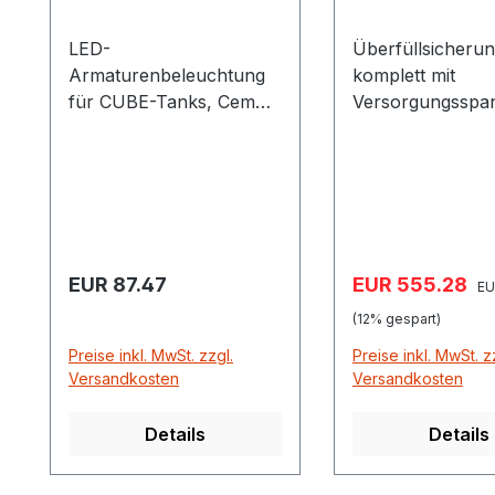
LED-
Überfüllsicheru
Armaturenbeleuchtung
komplett mit
für CUBE-Tanks, Cemo
Versorgungsspa
10378 mit
230 Volt, Cemo 
Bewegungssensor und
bestehend aus:
Batterie ist diese LED-
Niveaustandgeb
Armaturenbeleuchtung
(Sondenllänge 
ausgestattet als Zubehör
mit Verschraubu
für die Montage im
Anzeigegerät
Regulärer Preis:
Verkaufspreis:
EUR 87.47
EUR 555.28
Re
Klappdeckel der
(Warneinrichtung
EU
Tankanlage CUBE
Signalleuchte un
(12% gespart)
Summer Zubehör für
Preise inkl. MwSt. zzgl.
Preise inkl. MwSt. z
Altöltank nur no
Versandkosten
Versandkosten
bei Befüllung mi
Anschluss !
Details
Details