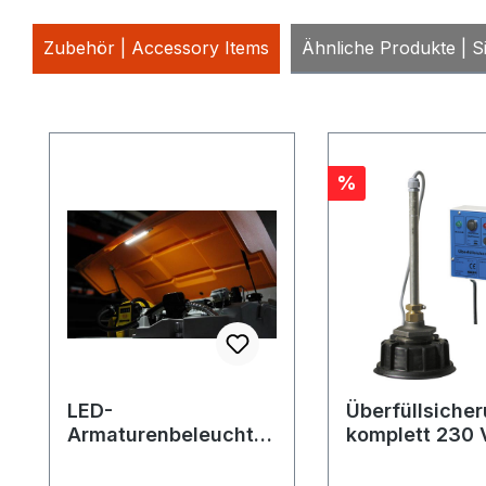
Zubehör | Accessory Items
Ähnliche Produkte | Si
Produktgalerie überspringen
Rabatt
%
LED-
Überfüllsiche
Armaturenbeleuchtu
komplett 230 
ng